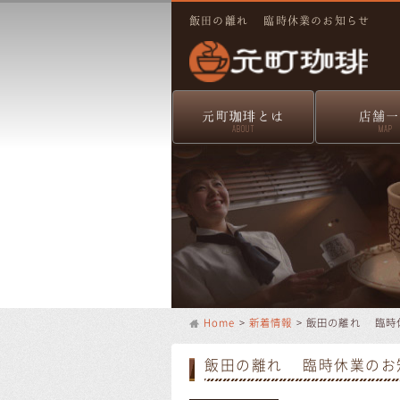
飯田の離れ 臨時休業のお知らせ
元町珈琲とは
店舗一
ABOUT
MAP
Home
>
新着情報
> 飯田の離れ 臨時
飯田の離れ 臨時休業のお