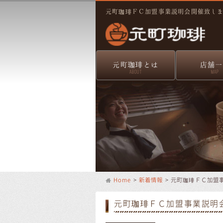
元町珈琲ＦＣ加盟事業説明会開催致します
元町珈琲とは
店舗一
ABOUT
MAP
Home
>
新着情報
> 元町珈琲ＦＣ加盟事
元町珈琲ＦＣ加盟事業説明会