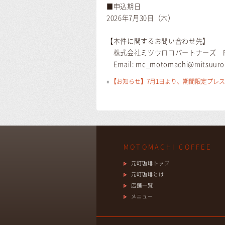
■申込期日
2026年7月30日（木）
【本件に関するお問い合わせ先】
株式会社ミツウロコパートナーズ F
Email: mc_motomachi@mitsuurok
«
【お知らせ】7月1日より、期間限定プレ
MOTOMACHI COFFEE
元町珈琲トップ
元町珈琲とは
店舗一覧
メニュー