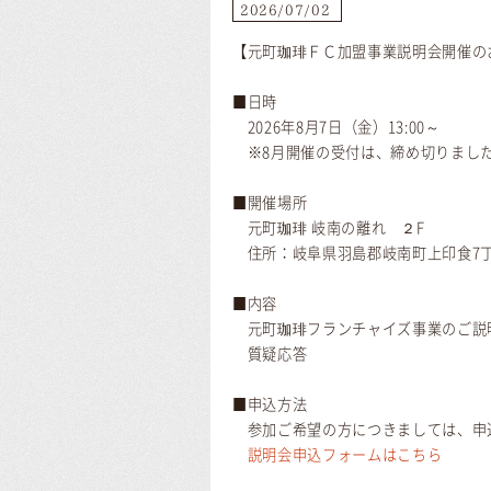
2026/07/02
【元町珈琲ＦＣ加盟事業説明会開催の
■日時
2026年8月7日（金）13:00～
※8月開催の受付は、締め切りまし
■開催場所
元町珈琲 岐南の離れ ２F
住所：岐阜県羽島郡岐南町上印食7丁
■内容
元町珈琲フランチャイズ事業のご説
質疑応答
■申込方法
参加ご希望の方につきましては、申
説明会申込フォームはこちら