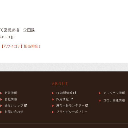
C営業統括 企画課
o.co.jp
ス【ハワイコナ】販売開始！
ABOUT
新着情報
FC加盟情報
アレルゲン情報
会社情報
採用情報
コロナ関連情報
通販ショップ
麻布十番モンタボー
お問い合わせ
プライバシーポリシー