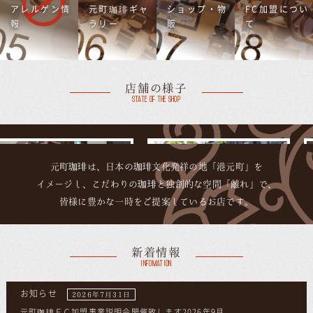
アレルゲン情
元町珈琲ギャ
ショップ・物
FC加盟につい
報
ラリー
販
て
店舗の様子
State of the shop
元町珈琲は、日本の珈琲文化発祥の地「港元町」を
イメージし、こだわりの珈琲と独創的な空間「離れ」で、
皆様に豊かな一時をご提案しているお店です。
新着情報
Infomation
お知らせ
2026年7月31日
元町珈琲ＦＣ加盟事業説明会開催致します2026年9月