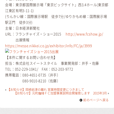
会場：東京都国際展示場「東京ビックサイト」西3.4ホール(東京都
江東区有明3-11-1)
(りんかい線：国際展示場駅 徒歩7分/ゆりかもめ線：国際展示場
駅正門 徒歩3分)
主催：日本経済新聞社
URL：フランチャイズ・ショー2015
http://www.fcshow.jp/
出展情報
https://messe.nikkei.co.jp/exhibitor/info/FC/ja/3999
【本件に関するお問い合わせ先】
担当：株式会社スイートスタイル 事業開発部：井手・佐藤
TEL：052-229-1041/ FAX：052-203-9772
携帯電話：080-4651-0735（井手）
080-9010-8210（佐藤）
«
【お知らせ】岡崎岩津の離れ 営業時間変更につきまして
【お知らせ】元町珈琲ＦＣ加盟事業説明会開催致します 2015年3月
»
前のページヘ戻る