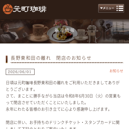
新着情報
News
長野東和田の離れ 閉店のお知らせ
お知らせ
2026/06/01
日頃は元町珈琲長野東和田の離れをご利用いただきましてありが
とうございます。
さて、まことに勝手ながら当店は令和8年6月30日（火）の営業も
って閉店させていただくことにいたしました。
永年にわたる皆様のお引き立てに心より感謝申し上げます。
閉店に伴い、お手持ちのドリンクチケット・スタンプカードに関
しまして下記のとおりご案内いたします。