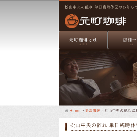
松山中央の離れ 単日臨時休業のお知ら
元町珈琲とは
店舗一
ABOUT
MAP
Home
>
新着情報
> 松山中央の離れ 
松山中央の離れ 単日臨時