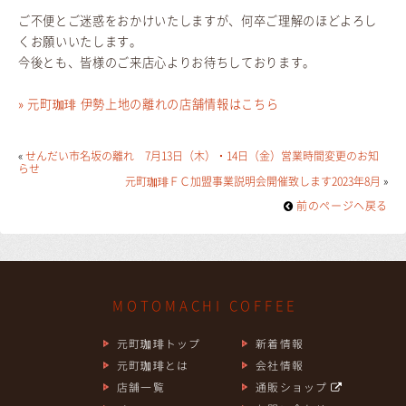
ご不便とご迷惑をおかけいたしますが、何卒ご理解のほどよろし
くお願いいたします。
今後とも、皆様のご来店心よりお待ちしております。
» 元町珈琲 伊勢上地の離れの店舗情報はこちら
«
せんだい市名坂の離れ 7月13日（木）・14日（金）営業時間変更のお知
らせ
元町珈琲ＦＣ加盟事業説明会開催致します2023年8月
»
前のページヘ戻る
MOTOMACHI COFFEE
元町珈琲トップ
新着情報
元町珈琲とは
会社情報
店舗一覧
通販ショップ