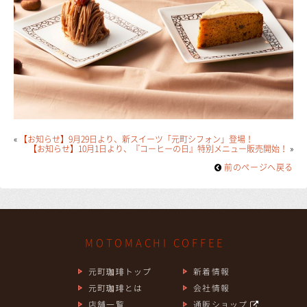
«
【お知らせ】9月29日より、新スイーツ「元町シフォン」登場！
【お知らせ】10月1日より、『コーヒーの日』特別メニュー販売開始！
»
前のページヘ戻る
MOTOMACHI COFFEE
元町珈琲トップ
新着情報
元町珈琲とは
会社情報
店舗一覧
通販ショップ