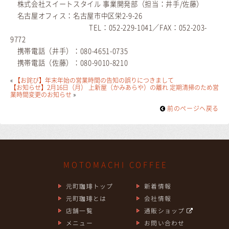
株式会社スイートスタイル 事業開発部（担当：井手/佐藤）
名古屋オフィス：名古屋市中区栄2-9-26
TEL：052-229-1041／FAX：052-203-
9772
携帯電話（井手）：080-4651-0735
携帯電話（佐藤）：080-9010-8210
«
【お詫び】年末年始の営業時間の告知の誤りにつきまして
【お知らせ】2月16日（月） 上新屋（かみあらや）の離れ 定期清掃のため営
業時間変更のお知らせ
»
前のページヘ戻る
MOTOMACHI COFFEE
元町珈琲トップ
新着情報
元町珈琲とは
会社情報
店舗一覧
通販ショップ
メニュー
お問い合わせ