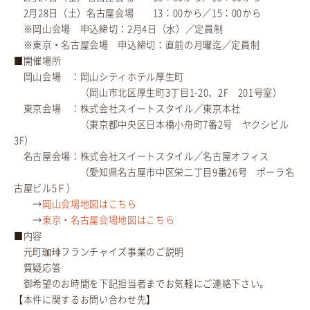
2月28日（土）名古屋会場 13：00から／15：00から
※岡山会場 申込締切：2月4日（水）／定員制
※東京・名古屋会場 申込締切：直前の月曜迄／定員制
■開催場所
岡山会場 ：岡山シティホテル厚生町
（岡山市北区厚生町3丁目1-20、2F 201号室）
東京会場 ：株式会社スイートスタイル／東京本社
（東京都中央区日本橋小舟町7番2号 ヤクシビル
3F）
名古屋会場：株式会社スイートスタイル／名古屋オフィス
（愛知県名古屋市中区栄二丁目9番26号 ポーラ名
古屋ビル5Ｆ）
→
岡山会場地図はこちら
→
東京・名古屋会場地図はこちら
■内容
元町珈琲フランチャイズ事業のご説明
質疑応答
御希望のお時間を下記担当者までお気軽にご連絡下さい。
【本件に関するお問い合わせ先】