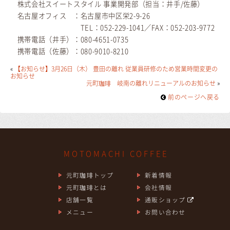
株式会社スイートスタイル 事業開発部（担当：井手/佐藤）
名古屋オフィス ：名古屋市中区栄2-9-26
TEL：052-229-1041／FAX：052-203-9772
携帯電話（井手）：080-4651-0735
携帯電話（佐藤）：080-9010-8210
«
【お知らせ】3月26日（木） 豊田の離れ 従業員研修のため営業時間変更の
お知らせ
元町珈琲 岐南の離れリニューアルのお知らせ
»
前のページヘ戻る
MOTOMACHI COFFEE
元町珈琲トップ
新着情報
元町珈琲とは
会社情報
店舗一覧
通販ショップ
メニュー
お問い合わせ