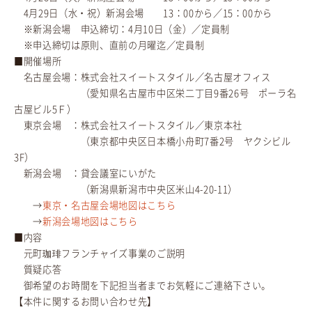
4月29日（水・祝）新潟会場 13：00から／15：00から
※新潟会場 申込締切：4月10日（金）／定員制
※申込締切は原則、直前の月曜迄／定員制
■開催場所
名古屋会場：株式会社スイートスタイル／名古屋オフィス
（愛知県名古屋市中区栄二丁目9番26号 ポーラ名
古屋ビル5Ｆ）
東京会場 ：株式会社スイートスタイル／東京本社
（東京都中央区日本橋小舟町7番2号 ヤクシビル
3F）
新潟会場 ：貸会議室にいがた
（新潟県新潟市中央区米山4-20-11）
→
東京・名古屋会場地図はこちら
→
新潟会場地図はこちら
■内容
元町珈琲フランチャイズ事業のご説明
質疑応答
御希望のお時間を下記担当者までお気軽にご連絡下さい。
【本件に関するお問い合わせ先】