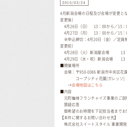
2015/03/24
4月新潟会場の日程及び会場が変更と
変更後）
4月26日（日） 13：00から／15：
4月27日（月） 13：00から／15：
※申込締切：4月20日（金）／定員
変更前）
4月28日（火）新潟屋会場 13：0
4月29日（水・祝）新潟会場 13：0
■開催場所
会場：〒950-0086 新潟市中央区花
コープシティ花園[ガレッソ] 
→
会場地図はこちら
■内容
元町珈琲フランチャイズ事業のご説
質疑応答
御希望のお時間を下記担当者までお
【本件に関するお問い合わせ先】
株式会社スイートスタイル 事業開発