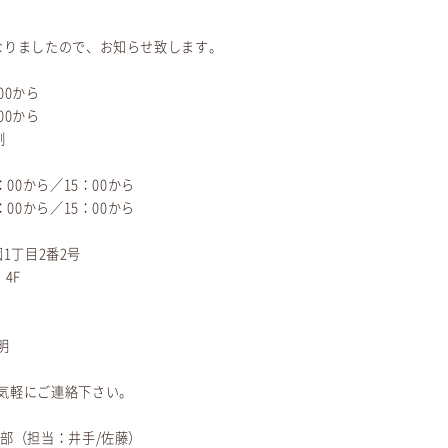
なりましたので、お知らせ致します。
00から
00から
制
0から／15：00から
0から／15：00から
園1丁目2番2号
4F
明
気軽にご連絡下さい。
部（担当：井手/佐藤）