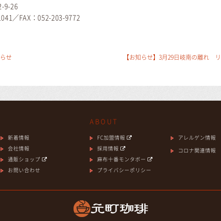
-26
X：052-203-9772
らせ
【お知らせ】3月29日岐南の離れ 
ABOUT
新着情報
FC加盟情報
アレルゲン情報
会社情報
採用情報
コロナ関連情報
通販ショップ
麻布十番モンタボー
お問い合わせ
プライバシーポリシー