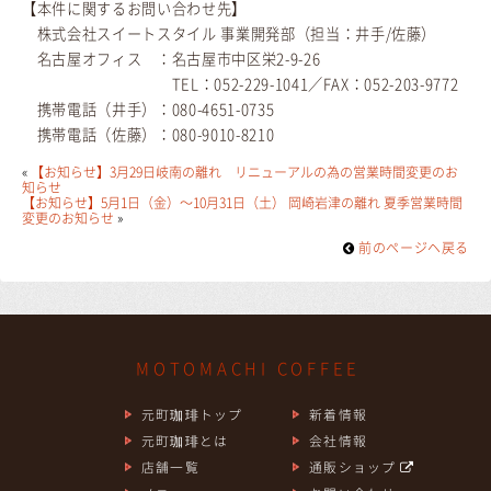
【本件に関するお問い合わせ先】
株式会社スイートスタイル 事業開発部（担当：井手/佐藤）
名古屋オフィス ：名古屋市中区栄2-9-26
TEL：052-229-1041／FAX：052-203-9772
携帯電話（井手）：080-4651-0735
携帯電話（佐藤）：080-9010-8210
«
【お知らせ】3月29日岐南の離れ リニューアルの為の営業時間変更のお
知らせ
【お知らせ】5月1日（金）〜10月31日（土） 岡崎岩津の離れ 夏季営業時間
変更のお知らせ
»
前のページヘ戻る
MOTOMACHI COFFEE
元町珈琲トップ
新着情報
元町珈琲とは
会社情報
店舗一覧
通販ショップ