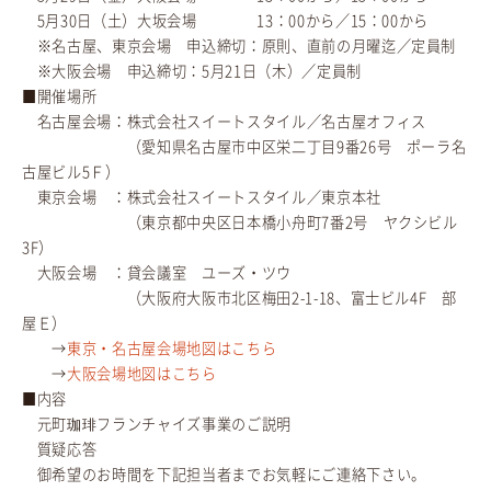
5月30日（土）大坂会場 13：00から／15：00から
※名古屋、東京会場 申込締切：原則、直前の月曜迄／定員制
※大阪会場 申込締切：5月21日（木）／定員制
■開催場所
名古屋会場：株式会社スイートスタイル／名古屋オフィス
（愛知県名古屋市中区栄二丁目9番26号 ポーラ名
古屋ビル5Ｆ）
東京会場 ：株式会社スイートスタイル／東京本社
（東京都中央区日本橋小舟町7番2号 ヤクシビル
3F）
大阪会場 ：貸会議室 ユーズ・ツウ
（大阪府大阪市北区梅田2-1-18、富士ビル4F 部
屋Ｅ）
→
東京・名古屋会場地図はこちら
→
大阪会場地図はこちら
■内容
元町珈琲フランチャイズ事業のご説明
質疑応答
御希望のお時間を下記担当者までお気軽にご連絡下さい。