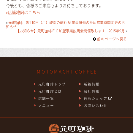
今後とも、皆様のご来店心よりお待ちしております。
»店舗地図はこちら
«
元町珈琲 8月10日（月）岐南の離れ 従業員研修のため営業時間変更のお
知らせ
【お知らせ】元町珈琲ＦＣ加盟事業説明会開催致します 2015年9月
»
前のページヘ戻る
MOTOMACHI COFFEE
元町珈琲トップ
新着情報
元町珈琲とは
会社情報
店舗一覧
通販ショップ
メニュー
お問い合わせ