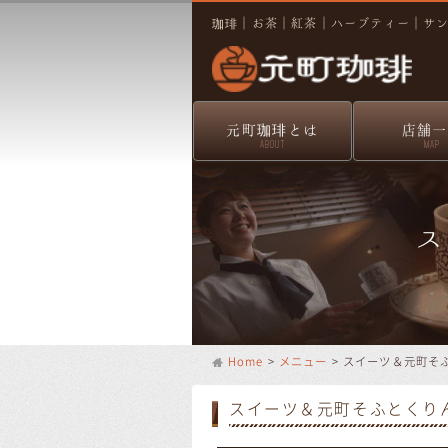
珈琲｜お茶｜紅茶｜ハーブティー｜サ
元町珈琲とは
店舗一
ABOUT
MAP
ス
Home
>
メニュー
> スイーツ＆元町そ
スイーツ＆元町そふとくり