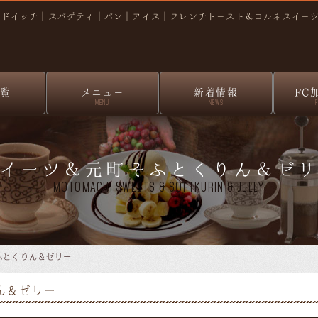
ンドイッチ｜スパゲティ｜パン｜アイス｜フレンチトースト＆コルネスイー
覧
メニュー
新着情報
FC
MENU
NEWS
イーツ＆元町そふとくりん＆ゼ
MOTOMACHI SWEETS & SOFTKURIN & JELLY
ふとくりん＆ゼリー
ん＆ゼリー