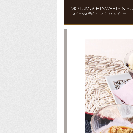
MOTOMACHI SWEETS & SOF
スイーツ＆元町そふとくりん＆ゼリー
●