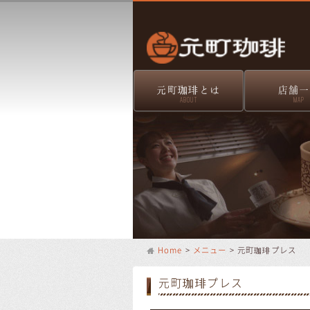
元町珈琲とは
店舗一
ABOUT
MAP
Home
>
メニュー
> 元町珈琲プレス
元町珈琲プレス