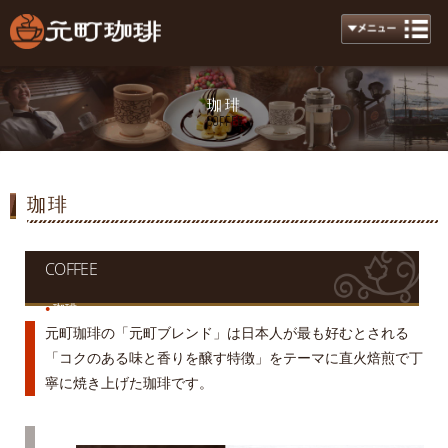
珈琲
Coffee
珈琲
COFFEE
珈琲
●
元町珈琲の「元町ブレンド」は日本人が最も好むとされる
「コクのある味と香りを醸す特徴」をテーマに直火焙煎で丁
寧に焼き上げた珈琲です。