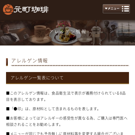
アレルゲン情報
Allergy
アレルゲン情報
アレルゲン一覧表について
■このアレルゲン情報は、食品衛生法で表示が義務付けられている8品
目を表示しております。
■「●印」は、原材料として含まれるものを表します。
■お客様によってはアレルギーの感受性が異なる為、ご購入は専門医へ
相談されることをお勧めします。
■メニューが同じでも予告無しに原材料等を変更する場合がございま